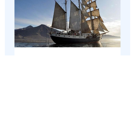
Groepsrondreis Met zeilschip
Antigua op zoek naar walvissen &
het noorderlicht
Noorwegen
9 dagen
Groepsrondreis
Tijdens deze spectaculaire zeilreis varen we
tussen Lenangen, Skjervøy en Burfjorden in
het uiterste noorden van Noorwegen.
Overdag kan er gewandeld worden
door een van de dorpjes op het vaste