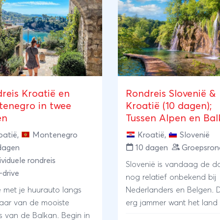
reis Kroatië en
Rondreis Slovenië &
enegro in twee
Kroatië (10 dagen);
en
Tussen Alpen en Ba
oatië
,
Montenegro
Kroatië
,
Slovenië
dagen
10 dagen
Groepsrond
ividuele rondreis
Slovenië is vandaag de d
-drive
nog relatief onbekend bij
e met je huurauto langs
Nederlanders en Belgen. Di
aar van de mooiste
erg jammer want het land 
s van de Balkan. Begin in
veel te bieden. De rijke