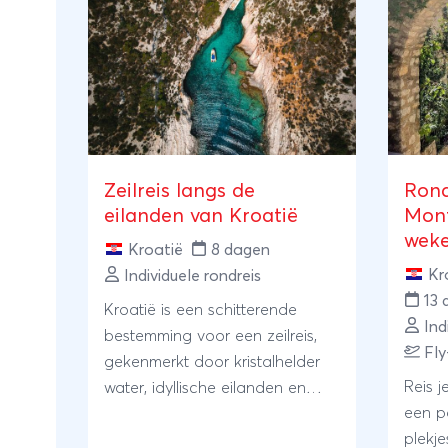
Zeilreis langs de
Rond
eilanden van Kroatië
Mont
wek
Kroatië
8 dagen
Kr
Individuele rondreis
13 
Kroatië is een schitterende
Ind
bestemming voor een zeilreis,
Fly
gekenmerkt door kristalhelder
Reis j
water, idyllische eilanden en
een p
pittoreske kustplaatsjes. Ontdek
plekje
verborgen baaien, wandel door