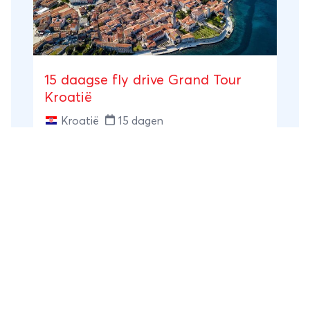
15 daagse fly drive Grand Tour
Kroatië
Kroatië
15 dagen
Individuele rondreis
Fly-drive
15-daagse Rondreis naar Centraal Kroatië
bij 15 daagse fly drive Grand Tour Kroatië
Centraal Kroatië
vanaf
€ 1.530