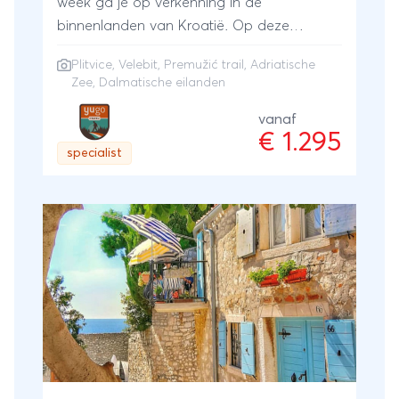
week ga je op verkenning in de
binnenlanden van Kroatië. Op deze
sportieve ontdekkingsreis hebben we het
Plitvice, Velebit, Premužić trail, Adriatische
beste dat Kroatië te bieden heeft op het
Zee, Dalmatische eilanden
gebied van buitensport verenigd. Het
resultaat mag er zijn; elke dag is een
vanaf
€ 1.295
sportief hoogtepunt op zichzelf. Een
specialist
natuurlijk hebben we rekening gehouden
met de zomerse warmte; bijna alle
activiteiten vinden op of in het water
plaats. De opzet van deze reis is zeer
gezinsvriendelijk en geschikt voor sportieve
koppels en gezinnen met kinderen vanaf 9
jaar.We nemen je mee naar twee nationale
parken; de watervallen van Plitvice en de
bergen van Velebit. Je gaat kajakken over
de mooiste rivier van het land, wandelen
langs spectaculaire kliffen en