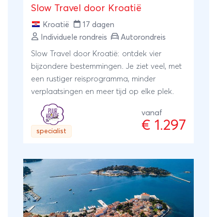
Slow Travel door Kroatië
indrukwekkende watervallen, e-MTB'en over
de Premuzic trail en snorkelen in de
Kroatië
17 dagen
Adriatisch zee. Als klap op de vuurpijl staan
Individuele rondreis
Autorondreis
er nog een canyoning en een zipline op het
Slow Travel door Kroatië: ontdek vier
programma.Deze goed gevulde actieve
bijzondere bestemmingen. Je ziet veel, met
week laat zich perfect opvolgen met een
een rustiger reisprogramma, minder
paar dagen luieren op het strand op een
verplaatsingen en meer tijd op elke plek.
van de Dalmatisch eilanden.
vanaf
€ 1.297
specialist