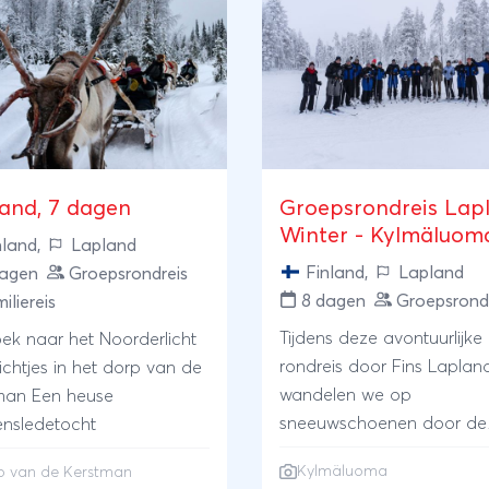
and, 7 dagen
Groepsrondreis Lap
Winter - Kylmäluom
nland
,
Lapland
Finland
,
Lapland
dagen
Groepsrondreis
8 dagen
Groepsrond
iliereis
Tijdens deze avontuurlijke
ek naar het Noorderlicht
rondreis door Fins Laplan
 lichtjes in het dorp van de
wandelen we op
man Een heuse
sneeuwschoenen door de
nsledetocht
natuur, leren we langlauf
Kylmäluoma
p van de Kerstman
maken we een tocht met 