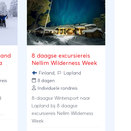
land
8 daagse excursiereis
a
Nellim Wilderness Week
Finland
,
Lapland
reis
8 dagen
Individuele rondreis
d
8-daagse Wintersport naar
Lapland bij 8 daagse
excursiereis Nellim Wilderness
en en
Week
husky