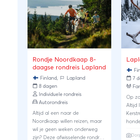
Rondje Noordkaap 8-
Lapl
daagse rondreis Lapland
Fi
Finland
,
Lapland
7 
8 dagen
Fam
Individuele rondreis
Op zo
Autorondreis
Altijd
Altijd al een naar de
Kerst
Noordkaap willen reizen, maar
honde
wil je geen weken onderweg
Dor
zijn? Deze afwisselende rondreis