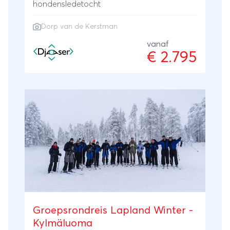
hondensledetocht
Dorp van de Kerstman
vanaf
€ 2.795
Groepsrondreis Lapland Winter -
Kylmäluoma