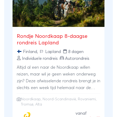
Rondje Noordkaap 8-daagse
rondreis Lapland
Finland
,
Lapland
8 dagen
Individuele rondreis
Autorondreis
Altijd al een naar de Noordkaap willen
reizen, maar wil je geen weken onderweg
zijn? Deze afwisselende rondreis brengt je in
slechts een week tijd helemaal naar de
Noordkaap en laat je kennismaken met de
Noordkaap, Noord-Scandinavië, Rovaniemi,
ongerepte natuur van Noord-Scandinavië.
Tromsø, Alta
En dat terwijl de dagen in de
vanaf
zomermaanden oneindig zijn, want boven