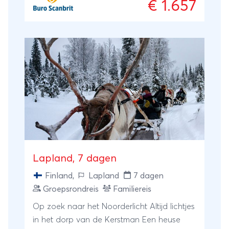
€ 1.657
de poolcirkel gaat de zon niet onder. Dit
wordt ook wel de middernachtzon
genoemd. Je reist dwars door Lapland, het
land van de Sami, en onderweg kom je
ongetwijfeld veel rendieren tegen. Uiteraard
mag een bezoek aan de steden Rovaniemi,
Tromsø en Alta niet ontbreken in deze reis.
Kortom, een echte bucketlist reis!
Lapland, 7 dagen
Finland
,
Lapland
7 dagen
Groepsrondreis
Familiereis
Op zoek naar het Noorderlicht Altijd lichtjes
in het dorp van de Kerstman Een heuse