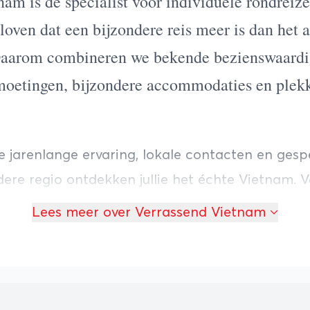
am is dé specialist voor individuele rondreiz
oven dat een bijzondere reis meer is dan het 
Daarom combineren we bekende bezienswaard
moetingen, bijzondere accommodaties en plek
.
e jarenlange ervaring, lokale contacten en gesp
edere regio ontdekken jullie het échte Vietnam. 
sen van Noord-Vietnam tot de historische steden 
Lees meer over Verrassend Vietnam
het land en de tropische stranden in het zuiden
 wordt volledig op maat samengesteld. Daarbij s
leinschalige hotels, ecolodges en resorts die pa
ijl en budget.