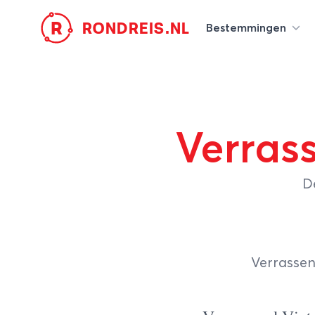
R
RONDREIS.NL
Bestemmingen
Verras
D
Verrasse