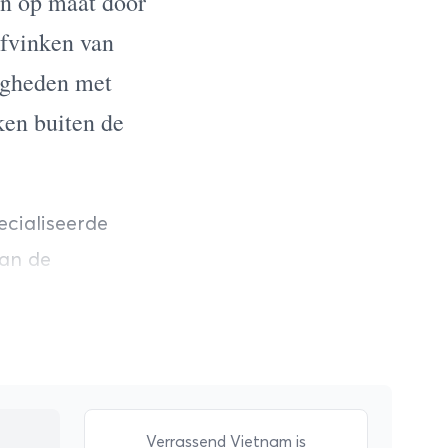
en op maat door
afvinken van
igheden met
ken buiten de
ecialiseerde
Van de
in het
.
electeren we
ssen bij
Verrassend Vietnam is