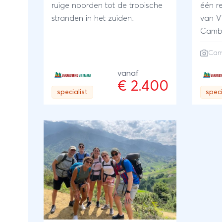
ruige noorden tot de tropische
één r
stranden in het zuiden.
van V
Camb
Cam
vanaf
€ 2.400
specialist
speci