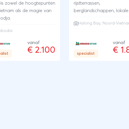
eis zowel de hoogtepunten
rijstterrassen,
ietnam als de magie van
berglandschappen, lokale
odja.
culturen en een cruise do
Halong Bay
, Noord-Vietn
Halong Bay.
bodia
vanaf
vanaf
€ 2.100
€ 1
alist
specialist