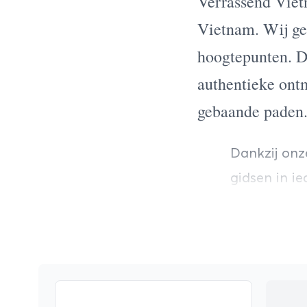
Verrassend Vietn
Vietnam. Wij gel
hoogtepunten. 
authentieke ont
gebaande paden
Dankzij onz
gidsen in i
rijstterras
midden van 
Iedere reis
zorgvuldig k
jullie reisst