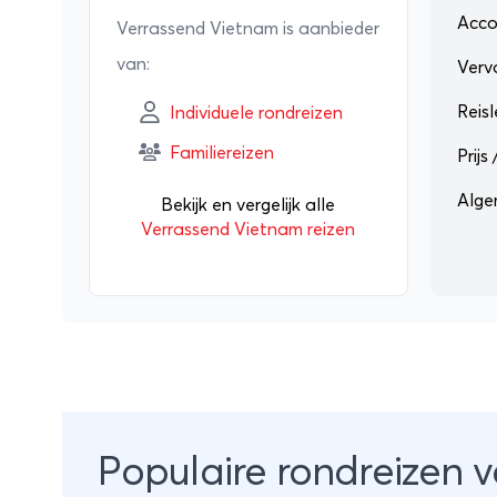
Acc
Verrassend Vietnam is aanbieder
Tijdens de 
van:
Verv
jullie over
programma, 
Reisl
Individuele rondreizen
zorgeloos g
Familiereizen
Prijs
leiden.
Alg
Bekijk en vergelijk alle
Met Verrasse
Verrassend Vietnam reizen
expertise en 
Populaire rondreizen 