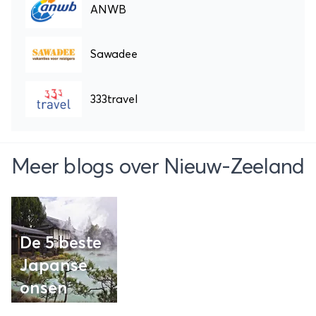
ANWB
Sawadee
333travel
Meer blogs over Nieuw-Zeeland
De 5 beste
Japanse
onsen