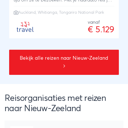
tijd om ze te bezoeken. Met je huurauto reis je
elke dag in je eigen tempo de mooiste routes.
Auckland
,
Whitianga
,
Tongariro National Park
Je verblijft in 4* hotels.
vanaf
€ 5.129
Bekijk alle reizen naar Nieuw-Zeeland
Reisorganisaties met reizen
naar Nieuw-Zeeland