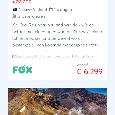
Zeeland
Nieuw-Zeeland
24 dagen
Groepsrondreis
Kia Ora! Reis naar het land van de kiwi's en
ontdek met eigen ogen waarom Nieuw-Zeeland
tot het mooiste land ter wereld wordt
bestempeld. Van kokende modderpoelen tot
parelwitte stranden en van tropische
Auckland
,
Whitianga
,
Tongariro National Park
regenwouden tot ijskoude gletsjers: onze
deskundige Nederlandssprekende reisleider
vanaf
€ 6.299
neemt je mee op avontuur langs alle
natuurwonderen van het adembenemende
Nieuw-Zeeland.