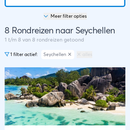
Meer filter opties
8 Rondreizen naar Seychellen
1
t/m
8
van
8
rondreizen getoond
1 filter actief:
Seychellen
alles