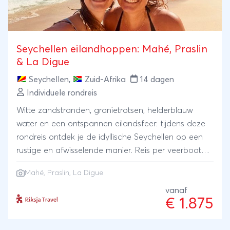
Seychellen eilandhoppen: Mahé, Praslin
& La Digue
Seychellen
,
Zuid-Afrika
14 dagen
Individuele rondreis
Witte zandstranden, granietrotsen, helderblauw
water en een ontspannen eilandsfeer: tijdens deze
rondreis ontdek je de idyllische Seychellen op een
rustige en afwisselende manier. Reis per veerboot
van eiland naar eiland, verken tropische natuur en
Mahé, Praslin, La Digue
neem vooral de tijd om te genieten. Fiets langs
verborgen baaien, peddel in een glazen kajak langs
vanaf
€ 1.875
de kust, proef de Creoolse keuken en bepaal
onderweg zelf hoeveel je wilt doen of dat je juist