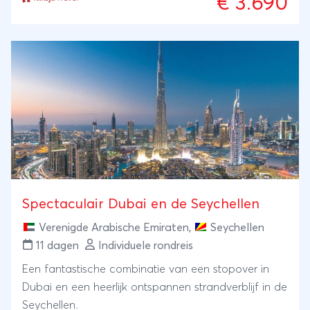
€ 3.690
midden in de natuur. Je wandelt langs rijstvelden en
rotsformaties, gaat op zoek naar ringstaartmaki’s en
kameleons en proeft het dagelijkse leven buiten de
grote stad. Na al dat avontuur ruil je de jungle en
hooglanden in voor zee, strand en rust. Een reis met
veel afwisseling, stijlvolle slaapplekken en een heerlijk
ontspannen einde.
Spectaculair Dubai en de Seychellen
Verenigde Arabische Emiraten
,
Seychellen
11 dagen
Individuele rondreis
Een fantastische combinatie van een stopover in
Dubai en een heerlijk ontspannen strandverblijf in de
Seychellen.