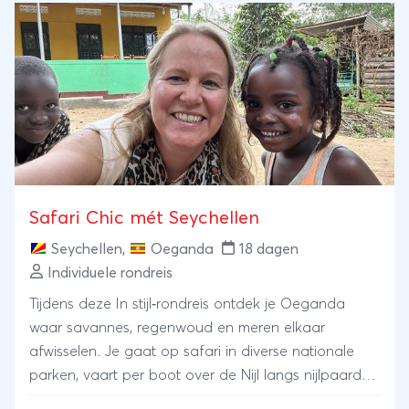
helemaal niets wilt doen.
Safari Chic mét Seychellen
Seychellen
,
Oeganda
18 dagen
Individuele rondreis
Tijdens deze In stijl‑rondreis ontdek je Oeganda
waar savannes, regenwoud en meren elkaar
afwisselen. Je gaat op safari in diverse nationale
parken, vaart per boot over de Nijl langs nijlpaarden
en krokodillen en beleeft een onvergetelijk moment