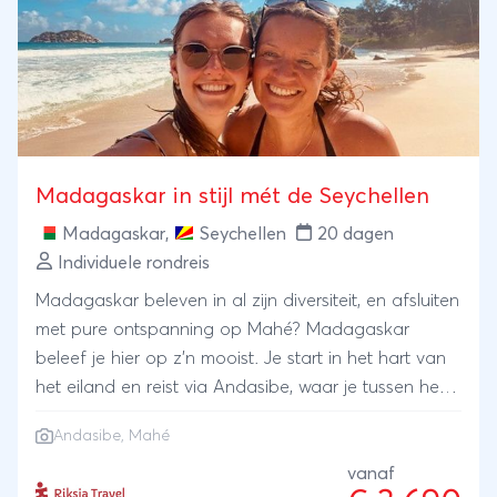
Madagaskar in stijl mét de Seychellen
Madagaskar
,
Seychellen
20 dagen
Individuele rondreis
Madagaskar beleven in al zijn diversiteit, en afsluiten
met pure ontspanning op Mahé? Madagaskar
beleef je hier op z’n mooist. Je start in het hart van
het eiland en reist via Andasibe, waar je tussen het
regenwoud oog in oog staat met luid roepende
Andasibe, Mahé
indri’s, verder het binnenland in. Onderweg slaap je
op plekken met net dat beetje extra comfort,
vanaf