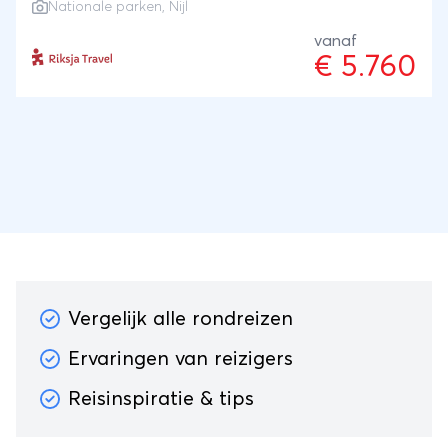
Nationale parken, Nijl
tijdens de gorillatrekking in het dichte woud. Je
overnacht in kleinschalige accommodaties met een
vanaf
€ 5.760
rustige ligging en extra aandacht voor comfort en
sfeer. Na al dat avontuur vlieg je door naar de
Seychellen, waar het tempo vanzelf omlaag gaat en
je geniet van hagelwitte stranden en helderblauw
water.
Vergelijk alle rondreizen
Ervaringen van reizigers
Reisinspiratie & tips