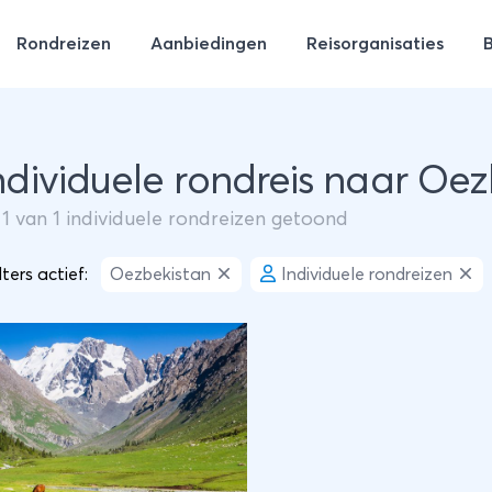
Rondreizen
Aanbiedingen
Reisorganisaties
Individuele rondreis naar Oe
m
1
van
1
individuele rondreizen getoond
lters actief:
Oezbekistan
Individuele rondreizen