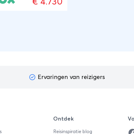
€ 4.730
arkand en de majesteuze
gmassieven, laat je
voeren op de kadans van
trein door de verhalen van
avanen, zijde en specerijen,
ijl je zelf deze mythische
te verkent.
Ervaringen van reizigers
Ontdek
Vo
Fa
s
Reisinspiratie blog