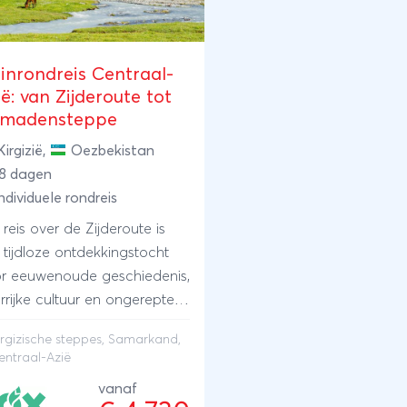
einrondreis Centraal-
ë: van Zijderoute tot
madensteppe
Kirgizië
,
Oezbekistan
18 dagen
ndividuele rondreis
reis over de Zijderoute is
 tijdloze ontdekkingstocht
r eeuwenoude geschiedenis,
urrijke cultuur en ongerepte
uur in het hart van Centraal-
irgizische steppes, Samarkand,
ë. Van de eindeloze
entraal-Azië
gizische steppes tot de
vanaf
kelende tegelkoepels van