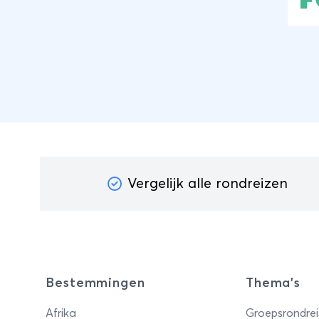
Sam
ber
mee
de 
kar
terw
rou
Vergelijk alle rondreizen
Bestemmingen
Thema's
Afrika
Groepsrondrei