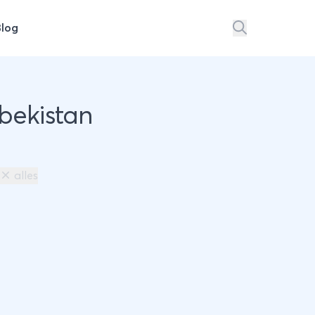
Blog
zbekistan
alles