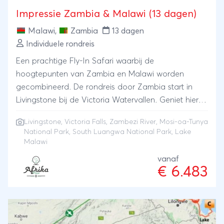
Impressie Zambia & Malawi (13 dagen)
Malawi
,
Zambia
13 dagen
Individuele rondreis
Een prachtige Fly-In Safari waarbij de
hoogtepunten van Zambia en Malawi worden
gecombineerd. De rondreis door Zambia start in
Livingstone bij de Victoria Watervallen. Geniet hier
van een bootcruise op de Zambezi rivier, maak een
Livingstone, Victoria Falls, Zambezi River, Mosi-oa-Tunya
tour langs de watervallen of breng een bezoek aan
National Park, South Luangwa National Park, Lake
Mosi-Oa-Tunya National Park op zoek naar de witte
Malawi
neushoorn. De Zambia vakantie wordt vervolgd
vanaf
door een vlucht naar South Luangwa National Park,
€ 6.483
één van de laatste ongerepte wildernis gebieden
van Afrika. Dit bekende park van Zambia zit vol met
wilde dieren zoals de leeuw, wilde hond, luipaard en
veel olifanten. De kans dat je hier de Big 5 ziet is erg