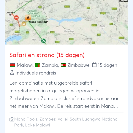
groot! De safari door Zambia eindigt met een
verblijf in buurland Malawi aan Lake Malawi waar u
volledig tot rust kunt komen.
Safari en strand (15 dagen)
Malawi
,
Zambia
,
Zimbabwe
15 dagen
Individuele rondreis
Een combinatie met uitgebreide safari
mogelijkheden in afgelegen wildparken in
Zimbabwe en Zambia inclusief strandvakantie aan
het meer van Malawi. De reis start eerst in Mana
Pools, Zimbabwe's best bewaarde safari geheim. De
Mana Pools, Zambezi Vallei, South Luangwa National
ongerepte en bijzonder aantrekkelijke wildernis ligt in
Park, Lake Malawi
het hart van de Zambezi vallei en behoort tot