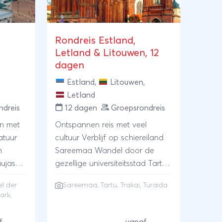
Rondreis Estland,
Letland & Litouwen, 12
dagen
Estland
,
Litouwen
,
Letland
ndreis
12 dagen
Groepsrondreis
en met
Ontspannen reis met veel
atuur
cultuur Verblijf op schiereiland
n
Sareemaa Wandel door de
aujas
gezellige universiteitsstad Tartu
 van
Bezoek aan o.a. de kastelen
el der
Sareemaa, Tartu, Trakai, Turaida
n op
van Trakai en Turaida
ark,
lsinki:
nd