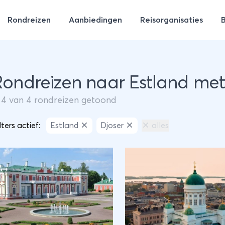
Rondreizen
Aanbiedingen
Reisorganisaties
Rondreizen naar Estland met
m
4
van
4
rondreizen getoond
lters actief:
Estland
Djoser
alles