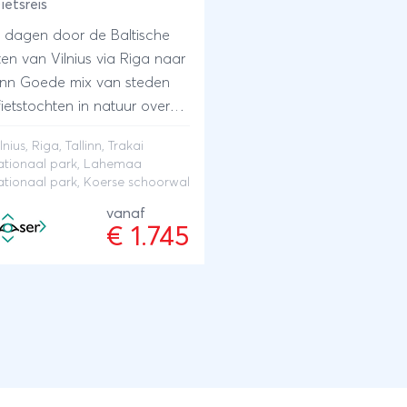
ietsreis
9 dagen door de Baltische
ten van Vilnius via Riga naar
ix van steden
fietstochten in natuur over
 vlak terrein Fietstocht
lnius, Riga, Tallinn, Trakai
r de bossen van Trakai
ationaal park, Lahemaa
naal park Lahemaa
ationaal park, Koerse schoorwal
ionaal park en bezoek
vanaf
rse schoorwal
€ 1.745