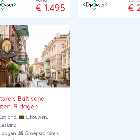
vanaf
vana
€ 1.495
€ 
tsreis Baltische
aten, 9 dagen
Estland
,
Litouwen
,
Letland
9 dagen
Groepsrondreis