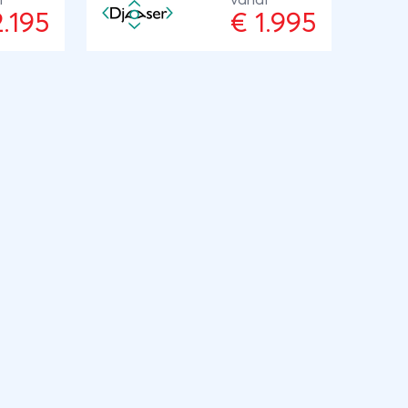
f
vanaf
2.195
€ 1.995