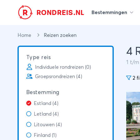
R
RONDREIS.NL
Bestemmingen
Home
Reizen zoeken
4 
Type reis
1
t/
Individuele rondreizen (0)
Groepsrondreizen (4)
2 fi
Bestemming
Estland (4)
Letland (4)
Litouwen (4)
Finland (1)