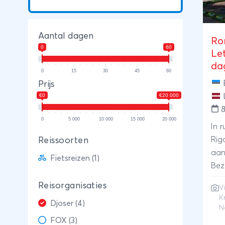
Aantal dagen
Ro
0
60
Le
da
0
15
30
45
60
Prijs
€0
€20 000
0
5 000
10 000
15 000
20 000
In 
Riga naa
Reissoorten
aan
Fietsreizen (1)
Bez
en Pa
Reisorganisaties
Vi
naa
K
Djoser (4)
Tur
N
FOX (3)