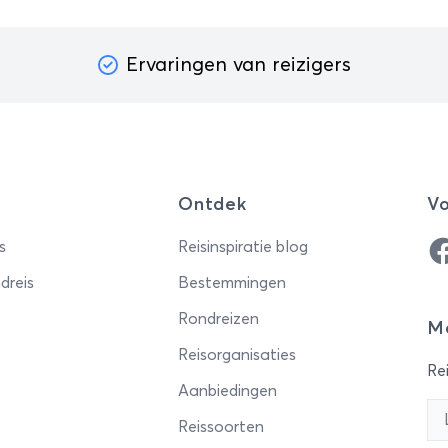
Ervaringen van reizigers
Ontdek
Vo
Fa
s
Reisinspiratie blog
dreis
Bestemmingen
Rondreizen
Me
Reisorganisaties
Rei
Aanbiedingen
Reissoorten