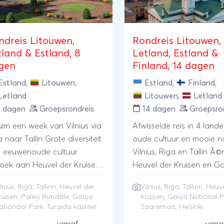
ndreis Litouwen,
Rondreis Litouwen,
tland & Estland, 8
Letland, Estland &
gen
Finland, 14 dagen
Estland
,
Litouwen
,
Estland
,
Finland
,
Letland
Litouwen
,
Letland
8 dagen
Groepsrondreis
14 dagen
Groepsro
ruim een week van Vilnius via
Afwisselde reis in 4 land
r Tallin Grote diversiteit
oude cultuur en mooie n
 eeuwenoude cultuur
Vilnius, Riga en Tallin Ã©
oek aan Heuvel der Kruisen
Heuvel der Kruisen en G
leis RundÃ¤le Excursie
nationaal Park Genieten
lnius, Riga, Tallinn, Heuvel der
Vilnius, Riga, Tallinn, Heuv
r Gaujas nationaal park met
natuur en rust in Nida e
ruisen, Paleis Rundāle, Gauja
Kruisen, Gauja National P
aida kasteel
Saaremaa Afsluiting in He
ationaal Park, Turaida kasteel
Saaremaa, Helsinki
de hoofdstad van Finla