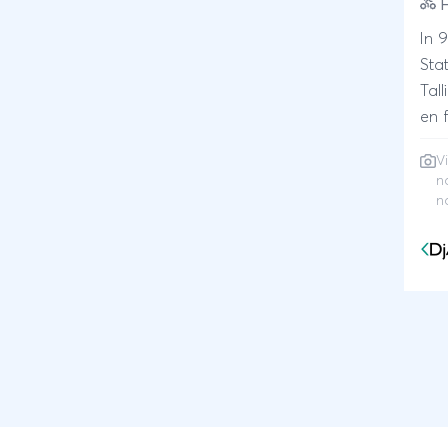
F
In 
Sta
Tallinn Goede m
en 
veelal
Vi
doo
n
natio
n
nat
Koe