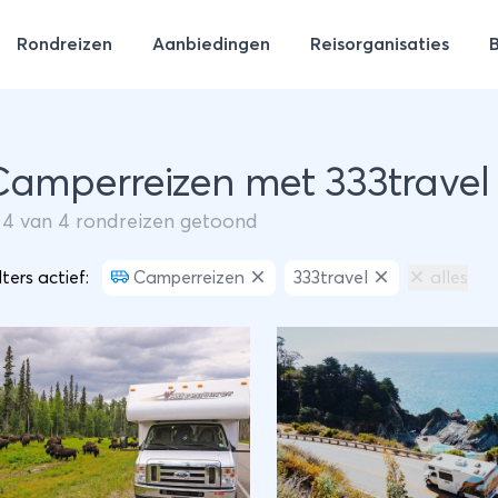
Rondreizen
Aanbiedingen
Reisorganisaties
Camperreizen met 333travel
m
4
van
4
rondreizen getoond
lters actief:
Camperreizen
333travel
alles