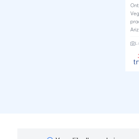
Ont
Veg
pra
Ari
lan
L
met
cam
op 
natu