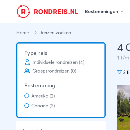
R
RONDREIS.NL
Bestemmingen
Home
Reizen zoeken
4 
Type reis
1
t/
Individuele rondreizen (4)
Groepsrondreizen (0)
2 fi
Bestemming
Amerika (2)
Canada (2)