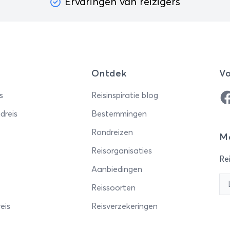
Ervaringen van reizigers
Ontdek
Vo
Fa
s
Reisinspiratie blog
dreis
Bestemmingen
Rondreizen
Me
Reisorganisaties
Rei
Aanbiedingen
Reissoorten
eis
Reisverzekeringen