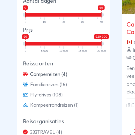
Aantal dagen
0
60
0
15
30
45
60
Ca
Prijs
Ca
€0
€20 000
I
0
5 000
10 000
15 000
20 000
Reissoorten
Een
Camperreizen (4)
veel
ona
Familiereizen (16)
eig
Fly-drives (108)
Je 
Kampeerrondreizen (1)
C
sam
dez
Reisorganisaties
Cal
lang
333TRAVEL (4)