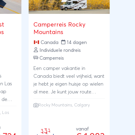
st
Camperreis Rocky
os
Mountains
Canada
14 dagen
Individuele rondreis
Camperreis
Een camper vakantie in
s
Canada biedt veel vrijheid, want
en Las
je hebt je eigen huisje op wielen
hap
al mee. Je kunt jouw route
 de
geheel zelf samenstellen of als
Rocky Mountains
,
Calgary
le
suggestie deze samengestelde
o
,
Los
rizona.
route vanuit Calgary langs de
ijheid
belangrijke parken in de Rocky
f
vanaf
s in de
Mountains doen.