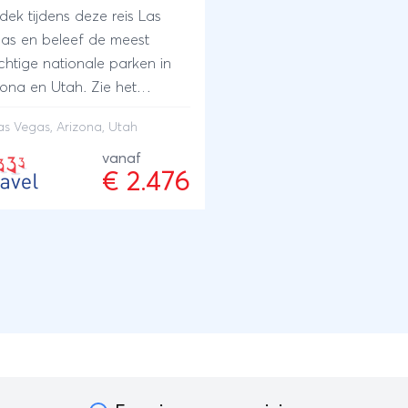
dek tijdens deze reis Las
as en beleef de meest
chtige nationale parken in
zona en Utah. Zie het
dschap veranderen waar je
as Vegas
, Arizona, Utah
 je camper ook heen rijd. De
per geeft je de vrijheid om
vanaf
€ 2.476
de mooiste plekjes in de
ur te verblijven.