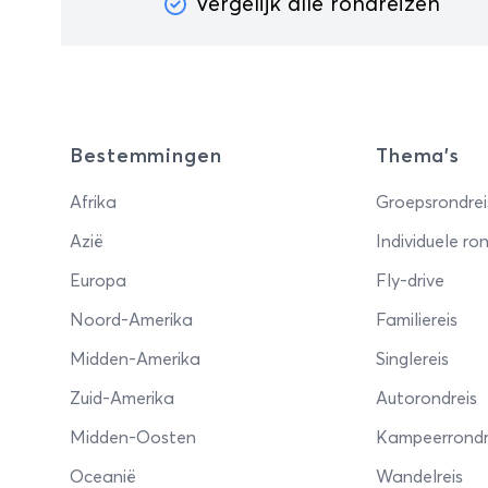
Vergelijk alle rondreizen
Bestemmingen
Thema's
Afrika
Groepsrondrei
Azië
Individuele ron
Europa
Fly-drive
Noord-Amerika
Familiereis
Midden-Amerika
Singlereis
Zuid-Amerika
Autorondreis
Midden-Oosten
Kampeerrondr
Oceanië
Wandelreis