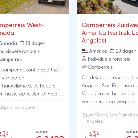
mperreis West-
Camperreis Zuidwe
nada
Amerika (vertrek L
Angeles)
Canada
18 dagen
Amerika
23 dagen
ndividuele rondreis
Individuele rondreis
Camperreis
Camperreis
 camper vakantie geeft je
Ontdek het bruisende Lo
 vrijheid en
Angeles, San Francisco 
fhankelijkheid. Je hebt je
Vegas en zie het landsc
en huisje op wielen al mee.
veranderen op weg naar
kunt de route geheel zelf
algary
,
Vancouver
meest prachtige nationa
enstellen of als suggestie
Las Vegas
,
San Francisc
parken in Californië en A
e samengestelde route van
Angeles
De camper geeft je de vr
gary naar Vancouver volgen
vanaf
vana
om op de mooiste plekje
s alle belangrijke