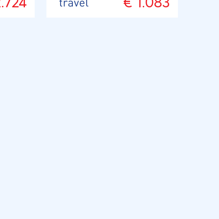
2.724
€ 1.083