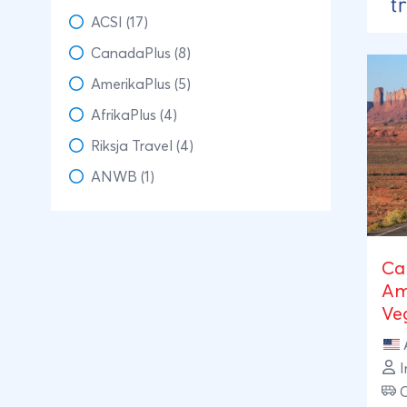
hoo
ACSI (17)
Can
CanadaPlus (8)
AmerikaPlus (5)
AfrikaPlus (4)
Riksja Travel (4)
ANWB (1)
Ca
Am
Ve
I