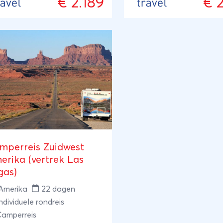
€ 2.189
€ 
natuur te verblijven.
gtepunten van West-
ada.
mperreis Zuidwest
erika (vertrek Las
gas)
Amerika
22 dagen
ndividuele rondreis
Camperreis