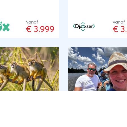
nd te bieden heeft:
enthousiaste Surinaamse 
eldigende natuur,
ges met een rijke historie,
vanaf
vanaf
ascinerende Marron
€ 3.999
€ 3
r. Eén ding is zeker: je
wel van varen houden,
veel van onze
modaties zijn alleen per
bereikbaar.
Beat door Suriname
Betoverend Surinam
riname
14 dagen
Suriname
10 dagen