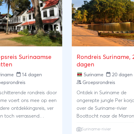
psreis Surinaamse
Rondreis Suriname, 
tten
dagen
riname
14 dagen
Suriname
20 dagen
epsrondreis
Groepsrondreis
schitterende rondreis door
Ontdek in Suriname de
ame voert ons mee op een
ongerepte jungle Per korjaal
dere ontdekkingsreis, ver
over de Suriname-rivier
n toch verrassend
Boottocht naar de Marron
uwd. Je zult versteld staan
het binnenland
Suriname-rivier
 enorme diversiteit die
Nederlandssprekende,