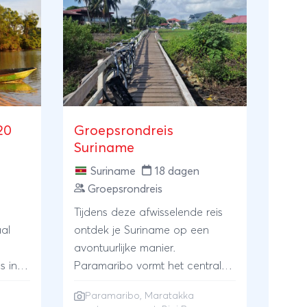
20
Groepsrondreis
Suriname
Suriname
18 dagen
Groepsrondreis
Tijdens deze afwisselende reis
ontdek je Suriname op een
avontuurlijke manier.
s in
Paramaribo vormt het centrale
vertrekpunt van de reis; vanuit
Paramaribo
, Maratakka
hier bezoek je verschillende