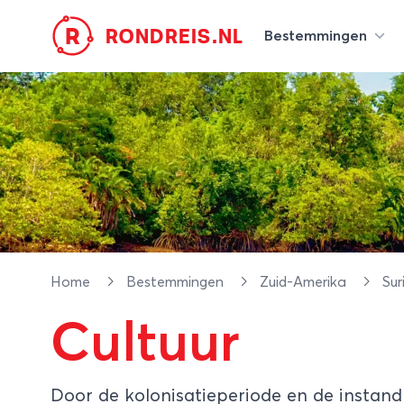
R
RONDREIS.NL
Bestemmingen
Home
Bestemmingen
Zuid-Amerika
Su
Cultuur
Door de kolonisatieperiode en de insta