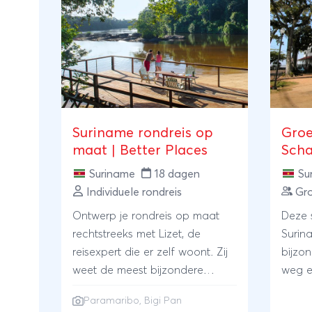
Suriname rondreis op
Groe
maat | Better Places
Scha
Suriname
18 dagen
Su
Individuele rondreis
Gro
Ontwerp je rondreis op maat
Deze 
rechtstreeks met Lizet, de
Surin
reisexpert die er zelf woont. Zij
bijzon
weet de meest bijzondere
weg e
plekken en accommodaties
vertro
Paramaribo
, Bigi Pan
voor je te vinden. Ga op pad in
van de