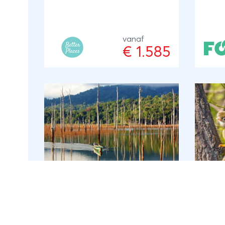
Parimaribo en bezoek
het la
natuurreservaat Bigi Pan. Ook
overw
maak je kennis met de
planta
vanaf
Marroncultuur en kan je een
een f
€ 1.585
nacht doorbrengen in de jungle.
cultuu
ANVR/SGR
moet 
want 
accom
boot 
Rondreis SURINAME - 15
Off 
dagen; Diep in het
Su