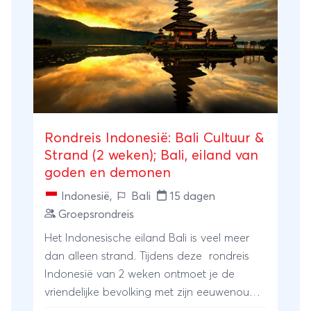
samen. Laat je inspireren door dit
reisschema. Geef jouw persoonlijke wensen
en ideeën door en de reis wordt op maat
voor je samengesteld. Ook de
vertrekdatum bepaal jezelf!
Rondreis Indonesië: Bali Cultuur &
Strand (2 weken); Bali, eiland van
goden en demonen
Indonesië
,
Bali
15 dagen
Groepsrondreis
Het Indonesische eiland Bali is veel meer
dan alleen strand. Tijdens deze rondreis
Indonesië van 2 weken ontmoet je de
vriendelijke bevolking met zijn eeuwenoude
tradities. Laat je betoveren door de