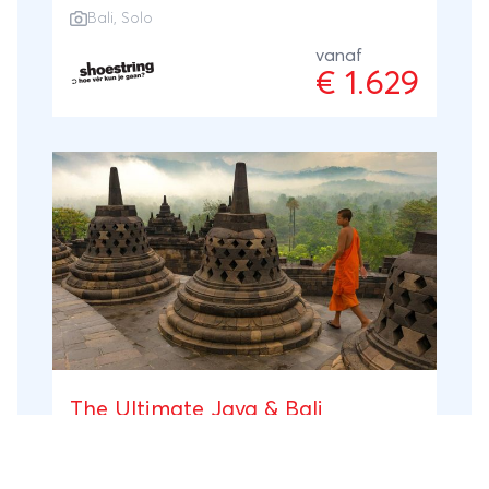
Bali
,
Solo
adembenemende natuur van Bali, waar
smaragdgroene rijstterrassen,
vanaf
€ 1.629
schilderachtige stranden en ruige vulkanen
een spectaculair decor vormen. Voor single
reizigers en solo reizigers is dit de ultieme
bestemming om cultuur, avontuur en
ontspanning te combineren. Dompel jezelf
onder in de mystieke Balinese cultuur
tijdens een traditionele dansvoorstelling of
een bezoek aan een eeuwenoude tempel.
Verken de onderwaterwereld met een
snorkel- of duiktrip, trotseer de golven
tijdens een surfsessie of ontdek het eiland
op de fiets. Zin in ontspanning? Laat je
The Ultimate Java & Bali
verwennen met een heerlijke Balinese
Experience
massage of proef de verfijnde lokale
Indonesië
,
Bali
21 dagen
gerechten. Of je nu actief op pad wilt of