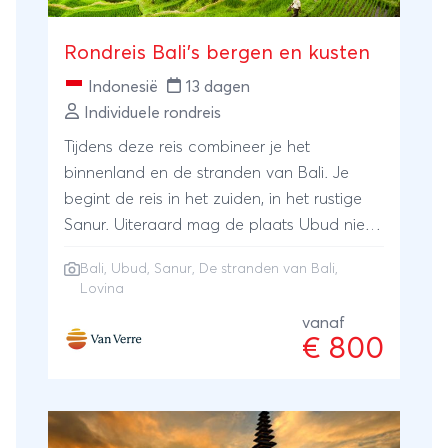
Rondreis Bali's bergen en kusten
Indonesië
13 dagen
Individuele rondreis
Tijdens deze reis combineer je het
binnenland en de stranden van Bali. Je
begint de reis in het zuiden, in het rustige
Sanur. Uiteraard mag de plaats Ubud niet
ontbreken, gelegen in de bergen en het
Bali
,
Ubud
,
Sanur
,
De stranden van Bali
,
domein van de vele kunstenaars die er
Lovina
wonen en natuurlijk bekend vanwege de
vanaf
prachtige rijstterrassen! Ook doe je de
€ 800
plaats Lovina aan, waar je dolfijnen kunt
spotten. Tijdens de reizen tussen de
plaatsen zie je het prachtige binnenland
van Bali! Bij Van Verre stel je jouw eigen reis