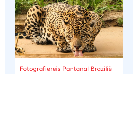
Fotografiereis Pantanal Brazilië
Brazilië
15 dagen
Groepsrondreis
De Pantanal in Brazilië is het grootste
moerasgebied ter wereld. Een uniek
natuurgebied waar u veel wildlife spot,
zoals reuzenmiereneters, reuzenotters,
poema’s, tapirs, ocelots, toekans en ara’s.
Pantanal
Tijdens deze fotoreis door de Pantanal in
Brazilië maakt u boot-, jeep- en
vanaf