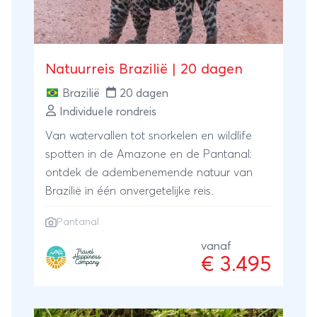
strand. De reissom is inclusief binnenlandse
vluchten en exclusief intercontinentale
vlucht. Reisdata: Gehele jaar
Natuurreis Brazilië | 20 dagen
Brazilië
20 dagen
Individuele rondreis
Van watervallen tot snorkelen en wildlife
spotten in de Amazone en de Pantanal:
ontdek de adembenemende natuur van
Brazilië in één onvergetelijke reis.
Pantanal
vanaf
€ 3.495