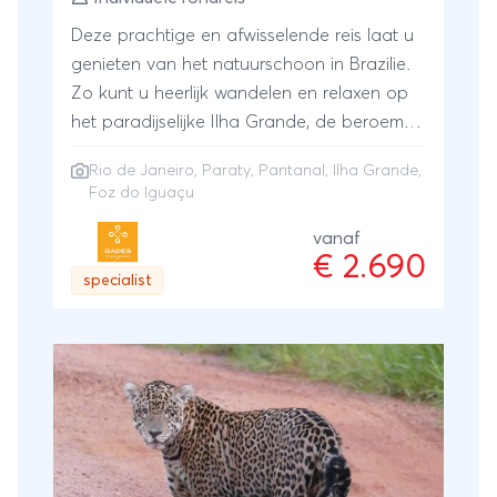
Deze prachtige en afwisselende reis laat u
genieten van het natuurschoon in Brazilie.
Zo kunt u heerlijk wandelen en relaxen op
het paradijselijke Ilha Grande, de beroemde
watervallen van Foz d’Iguazu bezoeken
Rio de Janeiro
,
Paraty
,
Pantanal
,
Ilha Grande
,
(zowel langs Braziliaanse als Argentijnse
Foz do Iguaçu
kant) en sluit u af voor een onvergetelijke
ervaring in de ongerepte Pantanal, 's
vanaf
€ 2.690
werelds grootste moerasgebied. Maar er is
specialist
ook plaats voor cultuur, bv in Rio de
Janeiro of in het koloniale Paraty. Laat je
verrassen door het echte Brazilie! De
verschillende onderdelen zijn met elkaar te
wisselen. Zo kun je ervoor kiezen na Rio
eerst naar de watervallen van Foz do
Iguacu te gaan en af te sluiten aan het