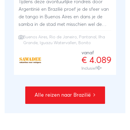
Tijdens deze avontuurlijke rondreis door
Argentinië en Brazilië proef je de sfeer van
de tango in Buenos Aires en dans je de
samba in de stad met misschien wel de
mooiste ligging ter wereld, Rio de
Buenos Aires
,
Rio de Janeiro
,
Pantanal
,
Ilha
Janeiro. Laat je tijdens deze bijzondere
Grande
,
Iguazu Watervallen
,
Bonito
rondreis overweldigen door de
vanaf
spectaculaire watervallen van Iguazu, de
€ 4.089
vele vogels in de Pantanal van Brazilië en
Inclusief
de paradijselijke stranden van Ilha Grande.
Snorkel door de kristalheldere riviertjes van
Bonito. Deze reis door Argentinië en Brazilië
zal een onuitwisbare indruk op je maken.
Alle reizen naar Brazilië