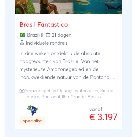
Brasil Fantastico
Brazilië
21 dagen
Individuele rondreis
In drie weken ontdekt u de absolute
hoogtepunten van Brazilië. Van het
mysterieuze Amazonegebied en de
indrukwekkende natuur van de Pantanal
tot de spectaculaire Iguaçu-watervallen, de
Amazonegebied
,
Iguaçu watervallen
,
Rio de
bruisende energie van Rio de Janeiro en de
Janeiro
,
Pantanal
,
Ilha Grande
,
Bonito
ontspannen stranden van Ilha
Grande.Tijdens deze complete rondreis
vanaf
€ 3.197
verblijft u midden in het Amazonewoud,
specialist
snorkelt u in de kristalheldere rivieren van
Bonito en gaat u op safari in de Pantanal,