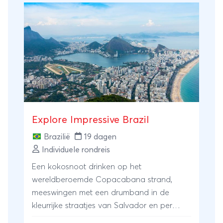
een van de beste gebieden ter wereld om
wildlife te spotten. Met een beetje geluk ziet
u hier capibara's, reuzenmiereneters, tapirs
en zelfs de jaguar.Uiteraard mogen ook de
beroemde Iguaçu-watervallen niet
ontbreken. U bezoekt zowel de
Braziliaanse als de Argentijnse zijde en
ervaart de immense kracht van dit
natuurwonder vanuit verschillende
Explore Impressive Brazil
perspectieven.De reis wordt afgesloten met
een perfecte combinatie van stad en
Brazilië
19 dagen
strand. Eerst ontdekt u de iconische
Individuele rondreis
bezienswaardigheden van Rio de Janeiro,
Een kokosnoot drinken op het
waarna u enkele dagen ontspant op het
wereldberoemde Copacabana strand,
tropische eiland Ilha Grande, waar autovrije
meeswingen met een drumband in de
stranden, groene bergen en helderblauw
kleurrijke straatjes van Salvador en per
water zorgen voor een onvergetelijke
boot op zoek gaan naar jaguars in het