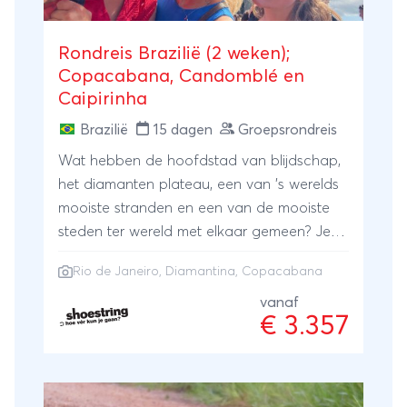
Rondreis Brazilië (2 weken);
Copacabana, Candomblé en
Caipirinha
Brazilië
15 dagen
Groepsrondreis
Wat hebben de hoofdstad van blijdschap,
het diamanten plateau, een van ’s werelds
mooiste stranden en een van de mooiste
steden ter wereld met elkaar gemeen? Je
bezoekt ze allemaal tijdens deze rondreis
Rio de Janeiro
, Diamantina, Copacabana
door Brazilië! En niet alleen dat. Tijdens
deze boeiende reis kun je ook nog leren
vanaf
€ 3.357
sambadansen en strandvoetballen, de
geheimen van capoeira en candomblé
doorgronden en natuurlijk ongekend mooie
foto’s maken. Klinkt dat als een reis die op