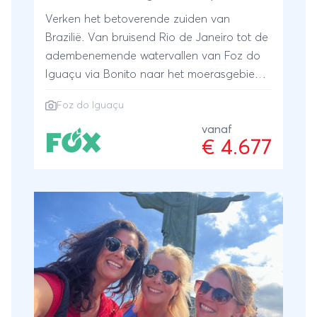
Verken het betoverende zuiden van
Brazilië. Van bruisend Rio de Janeiro tot de
adembenemende watervallen van Foz do
Iguaçu via Bonito naar het moerasgebied
Pantanal waar je verblijft in een
Foz do Iguaçu
comfortabele fazenda. Sluit jouw reis af op
het strand van het tropische eiland Ilha
vanaf
€ 4.677
Grande. Een reis vol swingende momenten,
Portugese koloniale architectuur en
natuurwonderen.