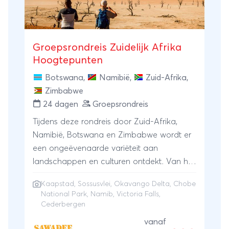
Groepsrondreis Zuidelijk Afrika
Hoogtepunten
Botswana
,
Namibië
,
Zuid-Afrika
,
Zimbabwe
24 dagen
Groepsrondreis
Tijdens deze rondreis door Zuid-Afrika,
Namibië, Botswana en Zimbabwe wordt er
een ongeëvenaarde variëteit aan
landschappen en culturen ontdekt. Van het
moderne Kaapstad tot het olifantrijke
Kaapstad
,
Sossusvlei
,
Okavango Delta
,
Chobe
Chobe Park, van de surrealistische Namib
National Park
, Namib, Victoria Falls,
tot het natuurgeweld van de Victoria
Cederbergen
watervallen, wandelen in de bosrijke
vanaf
Cederbergen en per mokoro door de