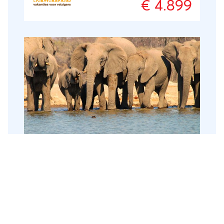
€ 4.899
Okavango Delta. Ook de Sossusvlei in
Namibië, met zijn huizenhoge zandduinen,
zal enorme indruk maken.
Ultiem Namibië & Botswana on a
budget
Botswana
,
Namibië
21 dagen
Individuele rondreis
Fly-drive
Een drieweekse rondreis door Namibië &