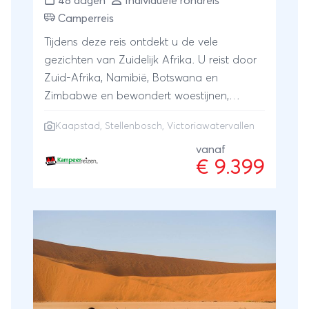
48 dagen
Individuele rondreis
Camperreis
Tijdens deze reis ontdekt u de vele
gezichten van Zuidelijk Afrika. U reist door
Zuid-Afrika, Namibië, Botswana en
Zimbabwe en bewondert woestijnen,
savannes, bergen en de indrukwekkende
Kaapstad
,
Stellenbosch
, Victoriawatervallen
Victoriawatervallen. Onderweg ontmoet u
de Afrikaanse wildernis: olifanten, giraffen,
vanaf
€ 9.399
leeuwen en talloze vogelsoorten. De reis
eindigt in Kaapstad en Stellenbosch, waar
u geniet van de bruisende stad en een
wijnproeverij in de beroemde wijnstreek.
Een onvergetelijke ervaring die u nog lang
bij zal blijven.