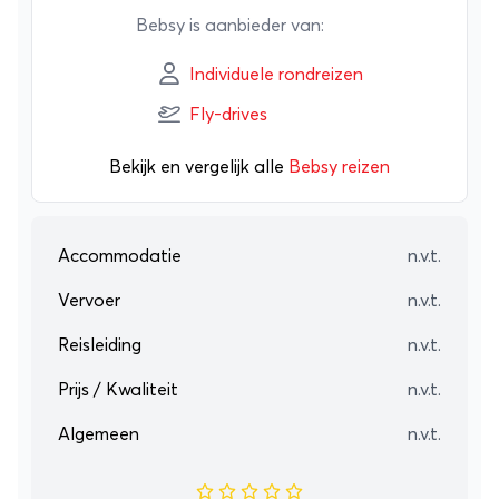
ieder wat wils. Met haar jarenlange ervaring in
Bebsy is aanbieder van:
reizen heeft Bebsy de ideale rondreis voor je
samengesteld. Hierdoor geniet je zorgeloos
Individuele rondreizen
van een onvergetelijke reiservaring.
Fly-drives
Bekijk en vergelijk alle
Bebsy reizen
Accommodatie
n.v.t.
Vervoer
n.v.t.
Reisleiding
n.v.t.
Prijs / Kwaliteit
n.v.t.
Algemeen
n.v.t.