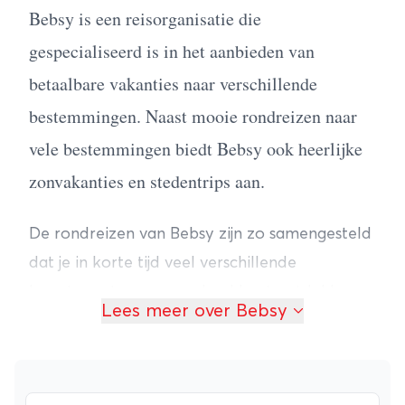
Bebsy is een reisorganisatie die
gespecialiseerd is in het aanbieden van
betaalbare vakanties naar verschillende
bestemmingen. Naast mooie rondreizen naar
vele bestemmingen biedt Bebsy ook heerlijke
zonvakanties en stedentrips aan.
De rondreizen van Bebsy zijn zo samengesteld
dat je in korte tijd veel verschillende
hoogtepunten van een land kunt ontdekken.
Lees meer over Bebsy
Ze zijn inclusief vlucht, verblijf en vervoer. Of je
nu op zoek bent naar een rondreis met
avontuur, ontspanning of cultuur. Er is voor