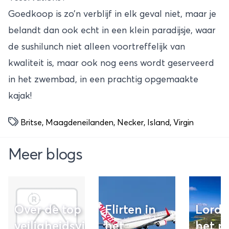
Goedkoop is zo’n verblijf in elk geval niet, maar je
belandt dan ook echt in een klein paradijsje, waar
de sushilunch niet alleen voortreffelijk van
kwaliteit is, maar ook nog eens wordt geserveerd
in het zwembad, in een prachtig opgemaakte
kajak!
Britse
,
Maagdeneilanden
,
Necker
,
Island
,
Virgin
Meer blogs
Over de top
Flirten in
Lord
veiligheidsvideo
het
het p