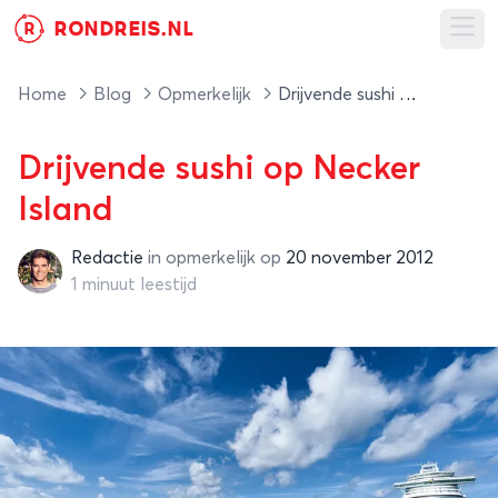
RONDREIS.NL
R
Ope
Home
Blog
Opmerkelijk
Drijvende sushi op Necker Island
Drijvende sushi op Necker
Island
Redactie
in
opmerkelijk
op
20 november 2012
Redactie
1 minuut leestijd