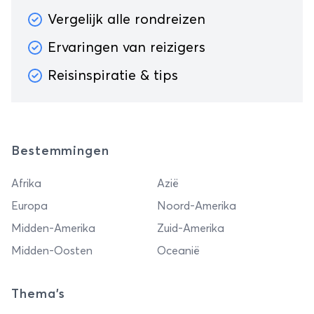
het zand of stap in de ‘wasmachine’ van de
Vergelijk alle rondreizen
Mayfield-watervallen; de keuze is aan jou.
Ervaringen van reizigers
Reisinspiratie & tips
Bestemmingen
Afrika
Azië
Europa
Noord-Amerika
Midden-Amerika
Zuid-Amerika
Midden-Oosten
Oceanië
Thema's