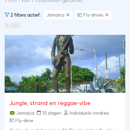
1
t/m
1
van
1
rondreizen getoond
2 filters actief:
Jamaica
Fly-drives
alles
Jungle, strand en reggae-vibe
Jamaica
15 dagen
Individuele rondreis
Fly-drive