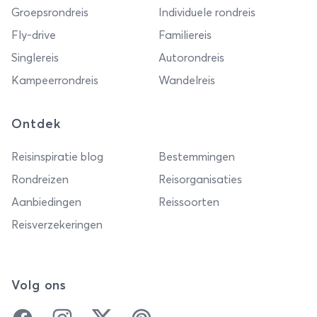
Groepsrondreis
Individuele rondreis
Fly-drive
Familiereis
Singlereis
Autorondreis
Kampeerrondreis
Wandelreis
Ontdek
Reisinspiratie blog
Bestemmingen
Rondreizen
Reisorganisaties
Aanbiedingen
Reissoorten
Reisverzekeringen
Volg ons
Facebook
Instagram
Twitter
Pinterest