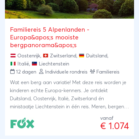
Familiereis 5 Alpenlanden -
Europa&apos;s mooiste
bergpanorama&apos;s
Oostenrijk
,
Zwitserland
,
Duitsland
,
Italië
,
Liechtenstein
12 dagen
Individuele rondreis
Familiereis
Wat een berg aan variatie! Met deze reis worden je
kinderen echte Europa-kenners. Je ontdekt
Duitsland, Oostenrijk, Italië, Zwitserland én
ministaatje Liechtenstein in één reis. Meren, bergen,
bossen, een pretpark én de hoogste stad van
vanaf
Europa.
€ 1.074