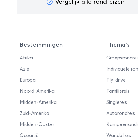
Vergelijk alle rondreizen
Bestemmingen
Thema's
Afrika
Groepsrondrei
Azië
Individuele ron
Europa
Fly-drive
Noord-Amerika
Familiereis
Midden-Amerika
Singlereis
Zuid-Amerika
Autorondreis
Midden-Oosten
Kampeerrondr
Oceanië
Wandelreis