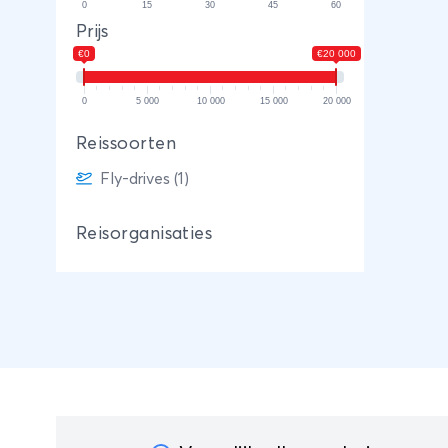
0
15
30
45
60
Prijs
€0
€20 000
0
5 000
10 000
15 000
20 000
Reissoorten
Fly-drives (1)
Reisorganisaties