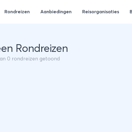
Rondreizen
Aanbiedingen
Reisorganisaties
en Rondreizen
van
0
rondreizen getoond