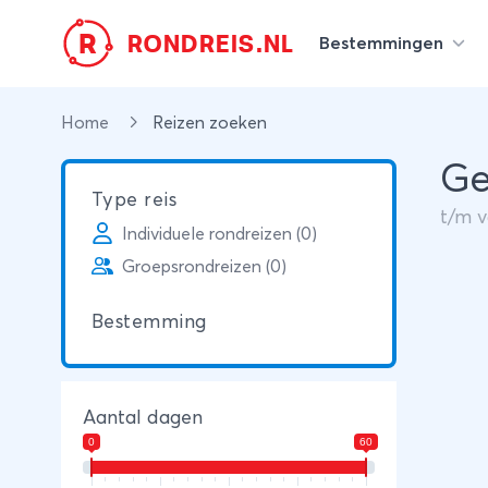
R
RONDREIS.NL
Bestemmingen
Home
Reizen zoeken
Ge
Type reis
t/m
Individuele rondreizen (0)
Groepsrondreizen (0)
Bestemming
Aantal dagen
0
60