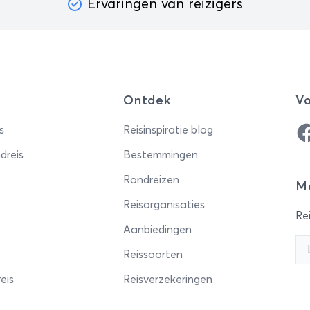
Ervaringen van reizigers
Ontdek
Vo
Fa
s
Reisinspiratie blog
dreis
Bestemmingen
Rondreizen
Me
Reisorganisaties
Rei
Aanbiedingen
Reissoorten
eis
Reisverzekeringen