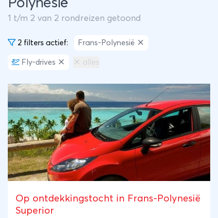
Polynesië
1
t/m
2
van
2
rondreizen getoond
2 filters actief:
Frans-Polynesië
Fly-drives
alles
Op ontdekkingstocht in Frans-Polynesië
Superior