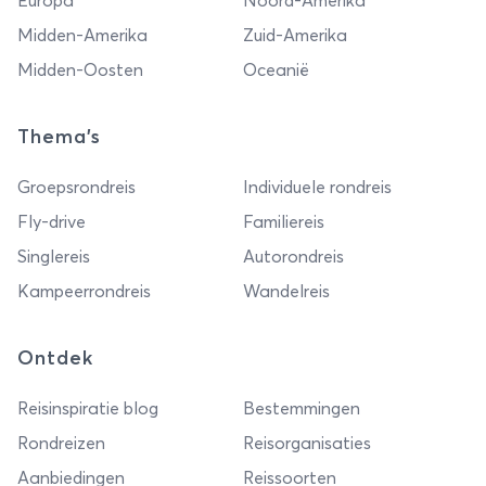
Europa
Noord-Amerika
Midden-Amerika
Zuid-Amerika
Midden-Oosten
Oceanië
Thema's
Groepsrondreis
Individuele rondreis
Fly-drive
Familiereis
Singlereis
Autorondreis
Kampeerrondreis
Wandelreis
Ontdek
Reisinspiratie blog
Bestemmingen
Rondreizen
Reisorganisaties
Aanbiedingen
Reissoorten