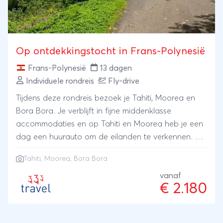
Op ontdekkingstocht in Frans-Polynesië
Frans-Polynesië
13 dagen
Individuele rondreis
Fly-drive
Tijdens deze rondreis bezoek je Tahiti, Moorea en
Bora Bora. Je verblijft in fijne middenklasse
accommodaties en op Tahiti en Moorea heb je een
dag een huurauto om de eilanden te verkennen. Op
Bora Bora is het tijd voor pure ontspanning aan het
Tahiti, Moorea, Bora Bora
strand.
vanaf
€ 2.180