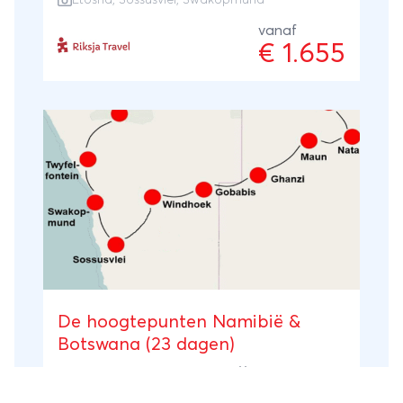
Etosha
,
Sossusvlei
,
Swakopmund
zeeleeuwen waarna je in Etosha National
Park speurt naar brullende leeuwen en
vanaf
€ 1.655
tetterende olifanten en zebra’s. Je slaapt in
knusse B&B’s, woestijnlodges en
safaritenten. Go Namibië is al het moois
van Namibië in een notendop.
De hoogtepunten Namibië &
Botswana (23 dagen)
Botswana
,
Namibië
23 dagen
Individuele rondreis
Fly-drive