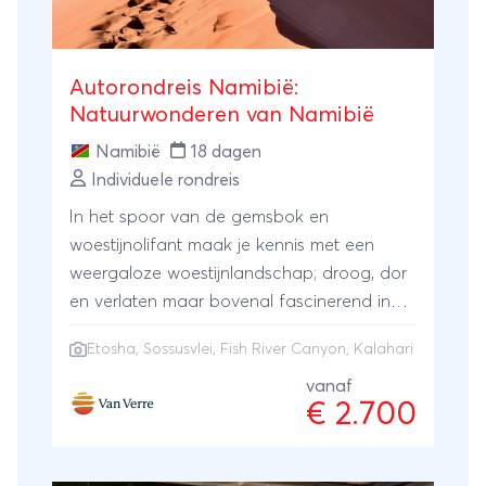
Autorondreis Namibië:
Natuurwonderen van Namibië
Namibië
18 dagen
Individuele rondreis
In het spoor van de gemsbok en
woestijnolifant maak je kennis met een
weergaloze woestijnlandschap; droog, dor
en verlaten maar bovenal fascinerend in
haar flora en fauna. Op pad in de Fish
Etosha
,
Sossusvlei
,
Fish River Canyon
, Kalahari
River Canyon, magistrale zonsondergangen
in het rode duinlandschap van Kalahari en
vanaf
€ 2.700
Sossusvlei. Op safari, speurend naar wilde
dieren in het Etosha Nationaal Park.
Namibië ontvang je met open armen. Bij