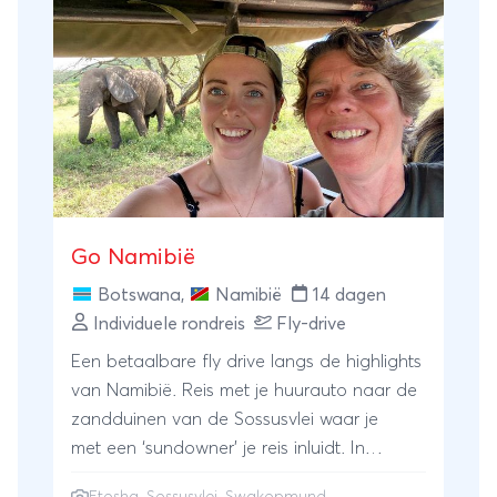
Van Verre stel je jouw eigen reis samen.
Laat je inspireren door dit reisschema. Geef
jouw persoonlijke wensen en ideeën door
en de reis wordt op maat voor je
samengesteld. Ook de vertrekdatum
bepaal jezelf!
Go Namibië
Botswana
,
Namibië
14 dagen
Individuele rondreis
Fly-drive
Een betaalbare fly drive langs de highlights
van Namibië. Reis met je huurauto naar de
zandduinen van de Sossusvlei waar je
met een ‘sundowner’ je reis inluidt. In
Swakopmund peddel je tussen