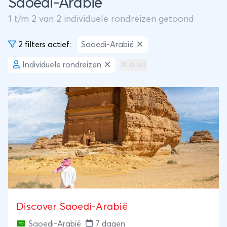
Saoedi-Arabië
1
t/m
2
van
2
individuele rondreizen getoond
2 filters actief:
Saoedi-Arabië
Individuele rondreizen
alles
Discover Saoedi-Arabië
Saoedi-Arabië
7 dagen