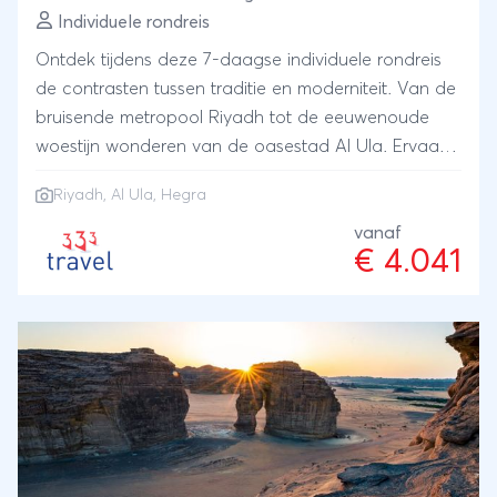
Individuele rondreis
Ontdek tijdens deze 7-daagse individuele rondreis
de contrasten tussen traditie en moderniteit. Van de
bruisende metropool Riyadh tot de eeuwenoude
woestijn wonderen van de oasestad Al Ula. Ervaar
de wonderen van Hegra en ga met een 4WD de
Riyadh, Al Ula, Hegra
zandduinen in.
vanaf
€ 4.041