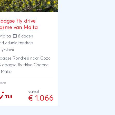
aagse fly drive
arme van Malta
Malta
8 dagen
ndividuele rondreis
ly-drive
aagse Rondreis naar Gozo
 8 daagse fly drive Charme
 Malta
ozo
vanaf
€ 1.066