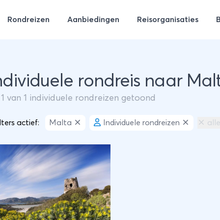
Rondreizen
Aanbiedingen
Reisorganisaties
Individuele rondreis naar Mal
m
1
van
1
individuele rondreizen getoond
lters actief:
Malta
Individuele rondreizen
all