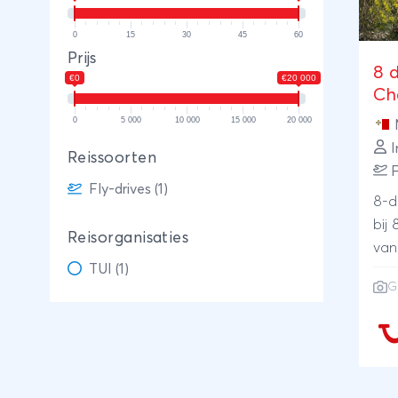
0
15
30
45
60
Prijs
8 d
€0
€20 000
Ch
0
5 000
10 000
15 000
20 000
I
Reissoorten
F
Fly-drives (1)
8-d
bij
Reisorganisaties
van
TUI (1)
G