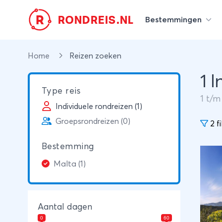
R
RONDREIS.NL
Bestemmingen
Home
Reizen zoeken
1 
Type reis
1
t/
Individuele rondreizen (1)
Groepsrondreizen (0)
2 fi
Bestemming
Malta (1)
Aantal dagen
0
60